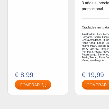
3 años al preci
promocional
Ciudades incluida
Amsterdam, Asis, Aten
Bergamo, Berlín, Cinq
Costa Amalfitana, Dubai
Hong Kong , Lecce, Lo
Miami, Milán, Moscù, 
York, Palermo, Paris, P
Pompeya, Praga, Ráve
Petersburgo, Santorini,
Tokio, Trento, Turin, V
Viena, Washington
€ 8,99
€ 19,99
COMPRAR
COMPRAR