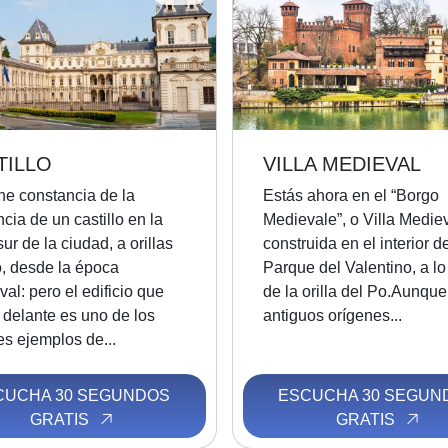
TILLO
VILLA MEDIEVAL
ne constancia de la
Estás ahora en el “Borgo
cia de un castillo en la
Medievale”, o Villa Mediev
sur de la ciudad, a orillas
construida en el interior de
o, desde la época
Parque del Valentino, a lo
al: pero el edificio que
de la orilla del Po.Aunque
 delante es uno de los
antiguos orígenes...
s ejemplos de...
CUCHA 30 SEGUNDOS
ESCUCHA 30 SEGUN
GRATIS
GRATIS