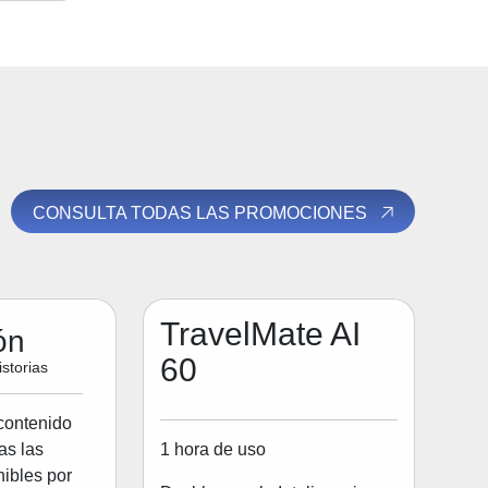
CONSULTA TODAS LAS PROMOCIONES
TravelMate AI
ón
60
storias
contenido
1 hora de uso
as las
ibles por