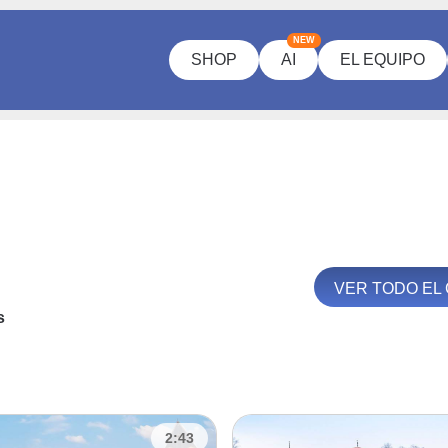
NEW
SHOP
AI
EL EQUIPO
VER TODO EL
s
2:43