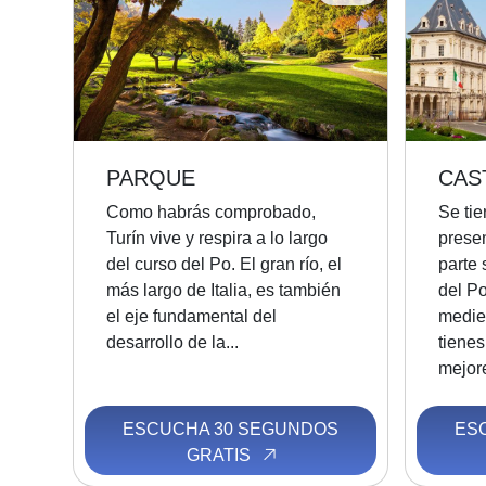
PARQUE
CAS
Como habrás comprobado,
Se tie
Turín vive y respira a lo largo
presen
del curso del Po. El gran río, el
parte 
más largo de Italia, es también
del P
el eje fundamental del
mediev
desarrollo de la...
tienes
mejore
ESCUCHA 30 SEGUNDOS
ES
GRATIS