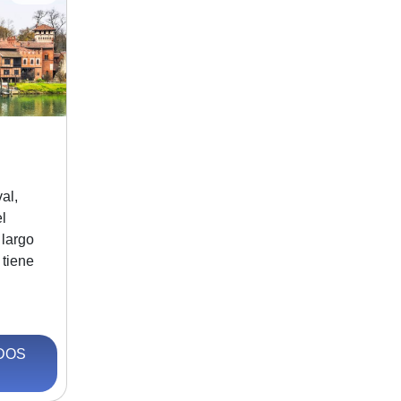
al,
l
 largo
 tiene
DOS