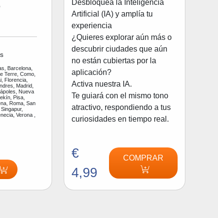
Desbloquea la Inteligencia
o
Artificial (IA) y amplía tu
experiencia
¿Quieres explorar aún más o
descubrir ciudades que aún
s
no están cubiertas por la
as, Barcelona,
aplicación?
ue Terre, Como,
, Florencia,
Activa nuestra IA.
ndres, Madrid,
Nápoles, Nueva
Te guiará con el mismo tono
ekín, Pisa,
na, Roma, San
atractivo, respondiendo a tus
 Singapur,
enecia, Verona ,
curiosidades en tiempo real.
€
COMPRAR
4,99