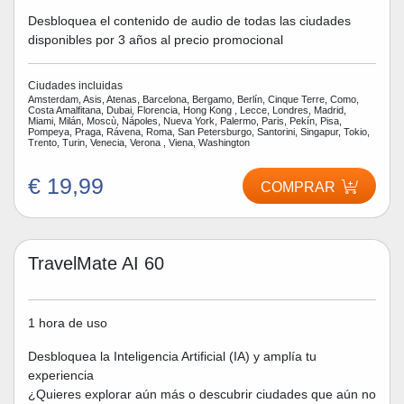
Desbloquea el contenido de audio de todas las ciudades
disponibles por 3 años al precio promocional
Ciudades incluidas
Amsterdam, Asis, Atenas, Barcelona, Bergamo, Berlín, Cinque Terre, Como,
Costa Amalfitana, Dubai, Florencia, Hong Kong , Lecce, Londres, Madrid,
Miami, Milán, Moscù, Nápoles, Nueva York, Palermo, Paris, Pekín, Pisa,
Pompeya, Praga, Rávena, Roma, San Petersburgo, Santorini, Singapur, Tokio,
Trento, Turin, Venecia, Verona , Viena, Washington
€ 19,99
COMPRAR
TravelMate AI 60
1 hora de uso
Desbloquea la Inteligencia Artificial (IA) y amplía tu
experiencia
¿Quieres explorar aún más o descubrir ciudades que aún no