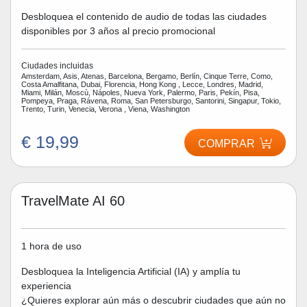
Desbloquea el contenido de audio de todas las ciudades
disponibles por 3 años al precio promocional
Ciudades incluidas
Amsterdam, Asis, Atenas, Barcelona, Bergamo, Berlín, Cinque Terre, Como,
Costa Amalfitana, Dubai, Florencia, Hong Kong , Lecce, Londres, Madrid,
Miami, Milán, Moscù, Nápoles, Nueva York, Palermo, Paris, Pekín, Pisa,
Pompeya, Praga, Rávena, Roma, San Petersburgo, Santorini, Singapur, Tokio,
Trento, Turin, Venecia, Verona , Viena, Washington
€ 19,99
COMPRAR
TravelMate AI 60
1 hora de uso
Desbloquea la Inteligencia Artificial (IA) y amplía tu
experiencia
¿Quieres explorar aún más o descubrir ciudades que aún no