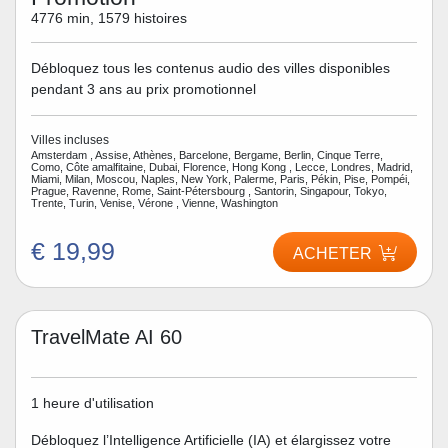
4776 min, 1579 histoires
Débloquez tous les contenus audio des villes disponibles
pendant 3 ans au prix promotionnel
Villes incluses
Amsterdam , Assise, Athènes, Barcelone, Bergame, Berlin, Cinque Terre,
Como, Côte amalfitaine, Dubai, Florence, Hong Kong , Lecce, Londres, Madrid,
Miami, Milan, Moscou, Naples, New York, Palerme, Paris, Pékin, Pise, Pompéi,
Prague, Ravenne, Rome, Saint-Pétersbourg , Santorin, Singapour, Tokyo,
Trente, Turin, Venise, Vérone , Vienne, Washington
€ 19,99
ACHETER
TravelMate AI 60
1 heure d'utilisation
Débloquez l’Intelligence Artificielle (IA) et élargissez votre