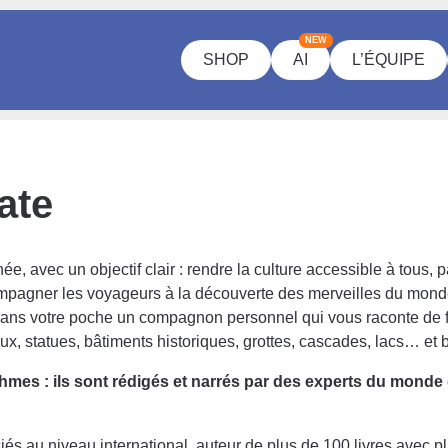
NEW
SHOP
AI
L’ÉQUIPE
ate
avec un objectif clair : rendre la culture accessible à tous, p
gner les voyageurs à la découverte des merveilles du monde gr
s dans votre poche un compagnon personnel qui vous raconte de f
aux, statues, bâtiments historiques, grottes, cascades, lacs… et 
es : ils sont rédigés et narrés par des experts du monde de
réciés au niveau international, auteur de plus de 100 livres avec