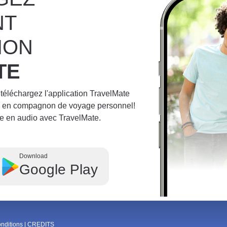
NT
ION
TE
 téléchargez l'application TravelMate
ne en compagnon de voyage personnel!
e en audio avec TravelMate.
Download
Google Play
onditions
|
CREDITS