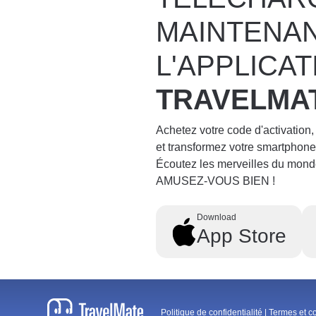
MAINTENA
L'APPLICAT
TRAVELMA
Achetez votre code d'activation,
et transformez votre smartpho
Écoutez les merveilles du mond
AMUSEZ-VOUS BIEN !
Download
App Store
Politique de confidentialité
|
Termes et c