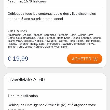
4776 min, 1579 histoires
Débloquez tous les contenus audio des villes disponibles
pendant 3 ans au prix promotionnel
Villes incluses
Amsterdam , Assise, Athènes, Barcelone, Bergame, Berlin, Cinque Terre,
Como, Côte amalfitaine, Dubai, Florence, Hong Kong , Lecce, Londres, Madrid,
Miami, Milan, Moscou, Naples, New York, Palerme, Paris, Pékin, Pise, Pompéi,
Prague, Ravenne, Rome, Saint-Pétersbourg , Santorin, Singapour, Tokyo,
Trente, Turin, Venise, Vérone , Vienne, Washington
€ 19,99
ACHETER
TravelMate AI 60
1 heure d'utilisation
Débloquez l’Intelligence Artificielle (IA) et élargissez votre