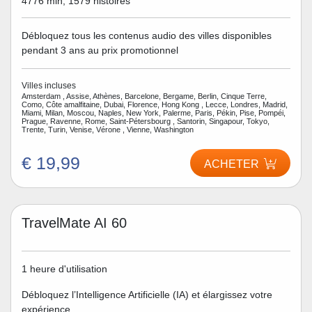
4776 min, 1579 histoires
Débloquez tous les contenus audio des villes disponibles
pendant 3 ans au prix promotionnel
Villes incluses
Amsterdam , Assise, Athènes, Barcelone, Bergame, Berlin, Cinque Terre,
Como, Côte amalfitaine, Dubai, Florence, Hong Kong , Lecce, Londres, Madrid,
Miami, Milan, Moscou, Naples, New York, Palerme, Paris, Pékin, Pise, Pompéi,
Prague, Ravenne, Rome, Saint-Pétersbourg , Santorin, Singapour, Tokyo,
Trente, Turin, Venise, Vérone , Vienne, Washington
€ 19,99
ACHETER
TravelMate AI 60
1 heure d'utilisation
Débloquez l’Intelligence Artificielle (IA) et élargissez votre
expérience