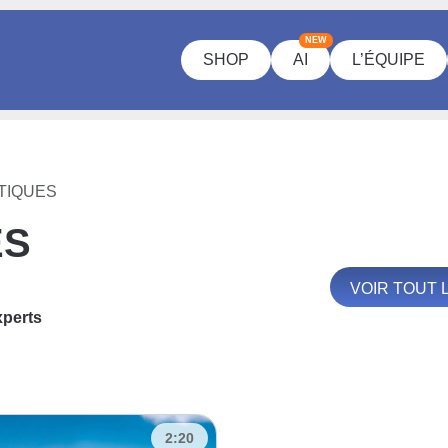
NEW
SHOP
AI
L’ÉQUIPE
TIQUES
ES
VOIR TOUT 
xperts
2:20