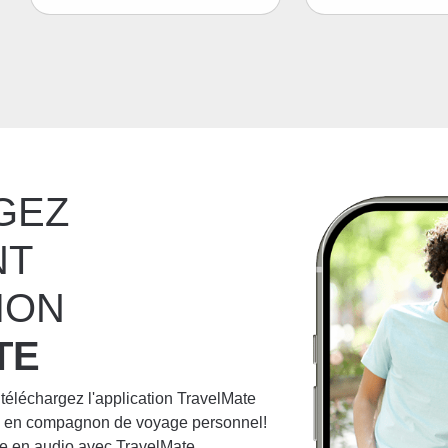
GEZ
NT
ION
TE
 téléchargez l'application TravelMate
ne en compagnon de voyage personnel!
e en audio avec TravelMate.