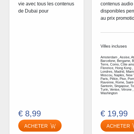
vie avec tous les contenus
contenus audio 
de Dubai pour
disponibles pen
au prix promoti
Villes incluses
Amsterdam , Assise, A
Barcelone, Bergame, Be
Terre, Como, Côte amal
Florence, Hong Kong ,
Londres, Madrid, Miami
Moscou, Naples, New Y
Paris, Pékin, Pise, Pom
Ravenne, Rome, Saint-
Santorin, Singapour, To
Turin, Venise, Vérone ,
Washington
€ 8,99
€ 19,99
ACHETER
ACHETER