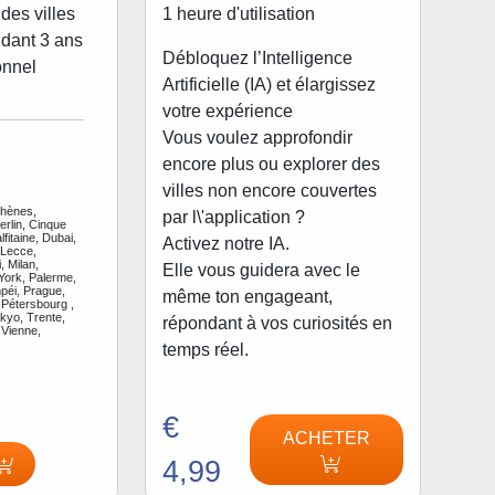
1 heure d'utilisation
des villes
dant 3 ans
Débloquez l’Intelligence
onnel
Artificielle (IA) et élargissez
votre expérience
Vous voulez approfondir
encore plus ou explorer des
villes non encore couvertes
thènes,
par l\'application ?
rlin, Cinque
fitaine, Dubai,
Activez notre IA.
 Lecce,
, Milan,
Elle vous guidera avec le
ork, Palerme,
péi, Prague,
même ton engageant,
Pétersbourg ,
kyo, Trente,
répondant à vos curiosités en
 Vienne,
temps réel.
€
ACHETER
4,99