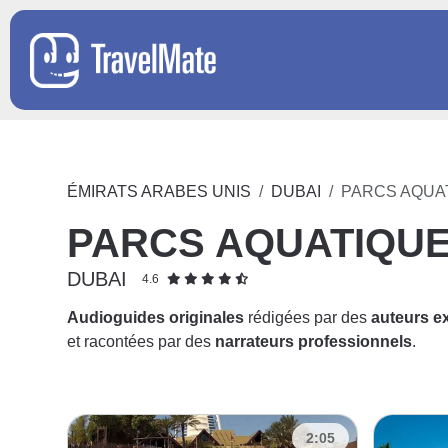
ÉMIRATS ARABES UNIS
DUBAI
PARCS AQUA
PARCS AQUATIQU
DUBAI
4.6
Audioguides originales
rédigées par des
auteurs e
et racontées par des
narrateurs professionnels
.
2:05