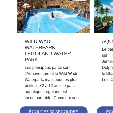
WILD WADI
AQU
WATERPARK,
Le pa
LEGOLAND WATER
sur l’î
PARK
Jumeir
Les principaux parcs sont
Dolphi
l'Aquaventure et le Wild Wadi
le Sh
Waterpark, mais pour les plus
Lost 
petits, de 2 à 12 ans, le parc
aquatique Legoland est
incontournable. Commençons...
ÉCOUTEZ 30 SECONDES
ÉC