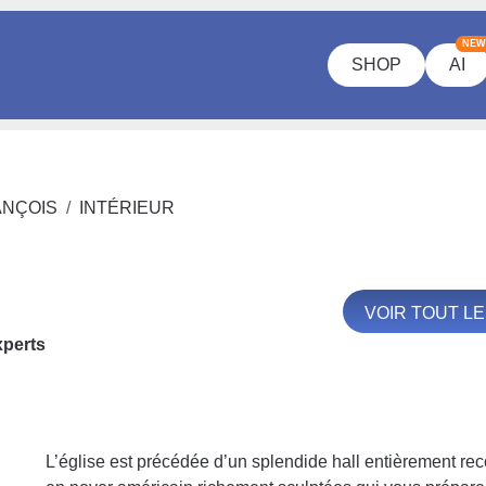
NEW
SHOP
AI
ANÇOIS
INTÉRIEUR
VOIR TOUT L
xperts
L’église est précédée d’un splendide hall entièrement re