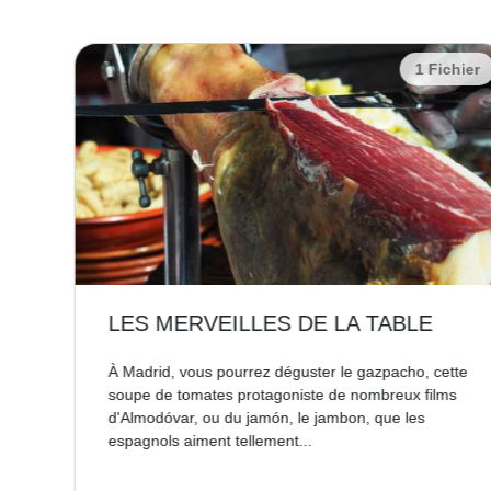
chier
1 Fichier
LES MERVEILLES DE LA TABLE
s du
À Madrid, vous pourrez déguster le gazpacho, cette
 des
soupe de tomates protagoniste de nombreux films
d'Almodóvar, ou du jamón, le jambon, que les
espagnols aiment tellement...