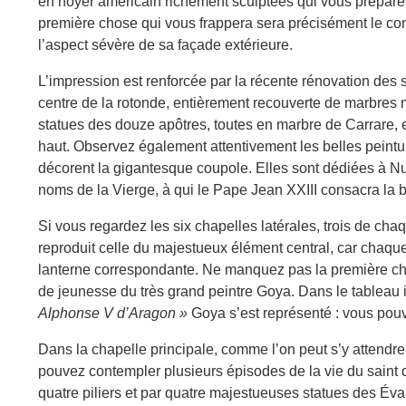
en noyer américain richement sculptées qui vous préparent à
première chose qui vous frappera sera précisément le contra
l’aspect sévère de sa façade extérieure.
L’impression est renforcée par la récente rénovation des s
centre de la rotonde, entièrement recouverte de marbres mu
statues des douze apôtres, toutes en marbre de Carrare, et
haut. Observez également attentivement les belles peintur
décorent la gigantesque coupole. Elles sont dédiées à N
noms de la Vierge, à qui le Pape Jean XXIII consacra la 
Si vous regardez les six chapelles latérales, trois de ch
reproduit celle du majestueux élément central, car chaqu
lanterne correspondante. Ne manquez pas la première c
de jeunesse du très grand peintre Goya. Dans le tableau i
Alphonse V d’Aragon »
Goya s’est représenté : vous pouv
Dans la chapelle principale, comme l’on peut s’y attendr
pouvez contempler plusieurs épisodes de la vie du saint
quatre piliers et par quatre majestueuses statues des Éva