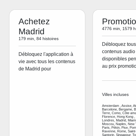
Achetez
Promoti
4776 min, 1579 hi
Madrid
179 min, 84 histoires
Débloquez tous
contenus audio 
Débloquez l'application à
disponibles pen
vie avec tous les contenus
au prix promoti
de Madrid pour
Villes incluses
Amsterdam , Assise, A
Barcelone, Bergame, Be
Terre, Como, Côte amal
Florence, Hong Kong ,
Londres, Madrid, Miami
Moscou, Naples, New Y
Paris, Pékin, Pise, Pom
Ravenne, Rome, Saint-
Santorin, Singapour, To