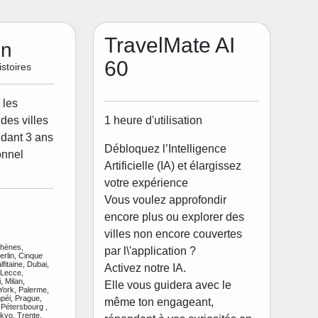
TravelMate AI
on
60
stoires
 les
1 heure d'utilisation
des villes
dant 3 ans
Débloquez l’Intelligence
onnel
Artificielle (IA) et élargissez
votre expérience
Vous voulez approfondir
encore plus ou explorer des
villes non encore couvertes
thènes,
par l\'application ?
rlin, Cinque
fitaine, Dubai,
Activez notre IA.
 Lecce,
, Milan,
Elle vous guidera avec le
ork, Palerme,
péi, Prague,
même ton engageant,
Pétersbourg ,
kyo, Trente,