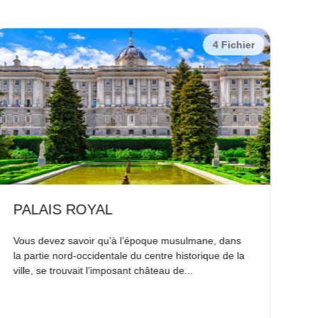
4 Fichier
PALAIS ROYAL
P
Vous devez savoir qu’à l’époque musulmane, dans
Le 
la partie nord-occidentale du centre historique de la
l’e
ville, se trouvait l’imposant château de...
aus