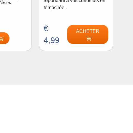
répondant à vos curiosités en
 Vienne,
temps réel.
€
ACHETER
4,99