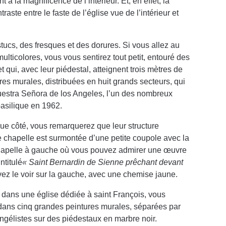
 la magnificence de l’intérieur. Et, en effet, la
ste entre le faste de l’église vue de l’intérieur et
tucs, des fresques et des dorures. Si vous allez au
lticolores, vous vous sentirez tout petit, entouré des
 qui, avec leur piédestal, atteignent trois mètres de
es murales, distribuées en huit grands secteurs, qui
uestra Señora de los Angeles, l’un des nombreux
basilique en 1962.
aque côté, vous remarquerez que leur structure
e chapelle est surmontée d’une petite coupole avec la
hapelle à gauche où vous pouvez admirer une œuvre
ntitulé
« Saint Bernardin de Sienne prêchant devant
ez le voir sur la gauche, avec une chemise jaune.
e dans une église dédiée à saint François, vous
 dans cinq grandes peintures murales, séparées par
ngélistes sur des piédestaux en marbre noir.