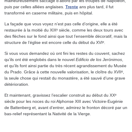
malheureusement saccagé d’abord par les troupes de Napoléon,
puis par celles alliées anglaises.
Trente
ans plus tard, il fut
transformé en caserne militaire, puis en hôpital.
La façade que vous voyez n’est pas celle d’origine, elle a été
restaurée à la moitié du XIXᵉ siècle, comme les deux tours avec
des flèches sur le fond ainsi que tout l’ensemble décoratif, mais la
structure de l’église est encore celle du début du XVIᵉ.
Si vous vous demandez où ont fini les restes du couvent, sachez
qu’ils ont été englobés dans le nouvel
Edificio de los Jerónimos
,
et qu’ils font ainsi partie du très récent agrandissement du Musée
du Prado. Grâce à cette nouvelle valorisation, le cloître du XVIIᵉ,
la seule chose qui restait du monastère, a été sauvé d’une grave
détérioration.
Et maintenant, gravissez l’escalier construit au début du XXᵉ
siècle pour les noces du roi Alphonse XIII avec Victoire-Eugénie
de Battenberg et, avant d’entrer, admirez le fronton décoré par un
bas-relief représentant la Nativité de la Vierge.