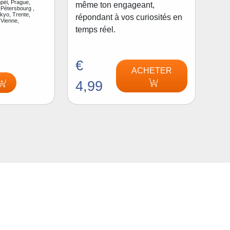
péi, Prague,
même ton engageant,
Pétersbourg ,
kyo, Trente,
répondant à vos curiosités en
 Vienne,
temps réel.
€
ACHETER
4,99