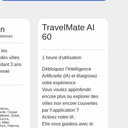
TravelMate AI
on
60
stoires
 les
1 heure d'utilisation
des villes
dant 3 ans
Débloquez l’Intelligence
onnel
Artificielle (IA) et élargissez
votre expérience
Vous voulez approfondir
encore plus ou explorer des
villes non encore couvertes
thènes,
par l\'application ?
rlin, Cinque
fitaine, Dubai,
Activez notre IA.
 Lecce,
, Milan,
Elle vous guidera avec le
ork, Palerme,