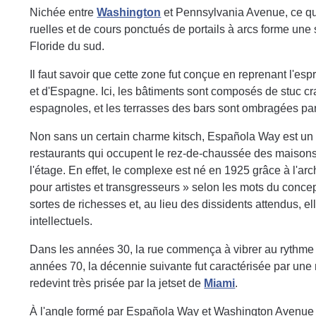
Nichée entre
Washington
et Pennsylvania Avenue, ce qu
ruelles et de cours ponctués de portails à arcs forme une 
Floride du sud.
Il faut savoir que cette zone fut conçue en reprenant l'e
et d'Espagne. Ici, les bâtiments sont composés de stuc cra
espagnoles, et les terrasses des bars sont ombragées pa
Non sans un certain charme kitsch, Española Way est un l
restaurants qui occupent le rez-de-chaussée des maisons ba
l'étage. En effet, le complexe est né en 1925 grâce à l'arch
pour artistes et transgresseurs » selon les mots du concep
sortes de richesses et, au lieu des dissidents attendus, el
intellectuels.
Dans les années 30, la rue commença à vibrer au rythme
années 70, la décennie suivante fut caractérisée par une n
redevint très prisée par la jetset de
Miami
.
À l'angle formé par Española Way et Washington Avenue s’