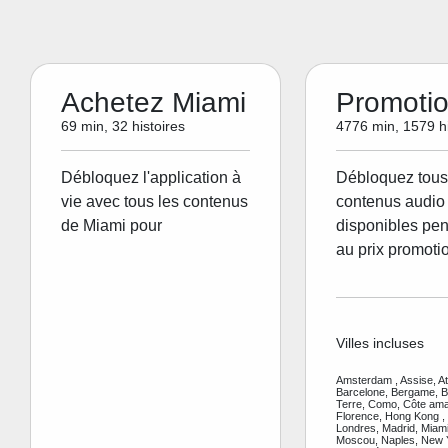
Achetez Miami
Promoti
69 min, 32 histoires
4776 min, 1579 hi
Débloquez l'application à
Débloquez tous
vie avec tous les contenus
contenus audio 
de Miami pour
disponibles pen
au prix promoti
Villes incluses
Amsterdam , Assise, A
Barcelone, Bergame, Be
Terre, Como, Côte amal
Florence, Hong Kong ,
Londres, Madrid, Miami
Moscou, Naples, New Y