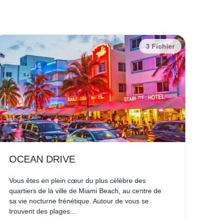
3 Fichier
OCEAN DRIVE
E
Vous êtes en plein cœur du plus célèbre des
Nic
quartiers de la ville de Miami Beach, au centre de
ce 
sa vie nocturne frénétique. Autour de vous se
de 
trouvent des plages...
for