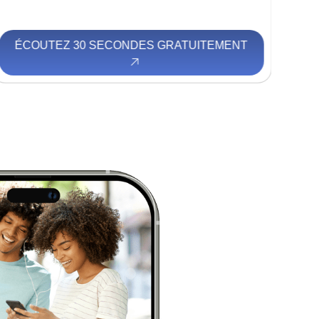
ÉCOUTEZ 30 SECONDES GRATUITEMENT
É