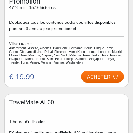
Promotion
4776 min, 1579 histoires
Débloquez tous les contenus audio des villes disponibles
pendant 3 ans au prix promotionnel
Villes incluses
Amsterdam , Assise, Athènes, Barcelone, Bergame, Berlin, Cinque Terre,
Como, Côte amalfitaine, Dubai, Florence, Hong Kong , Lecce, Londres, Madrid,
Miami, Milan, Moscou, Naples, New York, Palerme, Paris, Pékin, Pise, Pompéi,
Prague, Ravenne, Rome, Saint-Pétersbourg , Santorin, Singapour, Tokyo,
Trente, Turin, Venise, Vérone , Vienne, Washington
€ 19,99
ACHETER
TravelMate AI 60
1 heure d'utilisation
Débloquez l’Intelligence Artificielle (IA) et élargissez votre