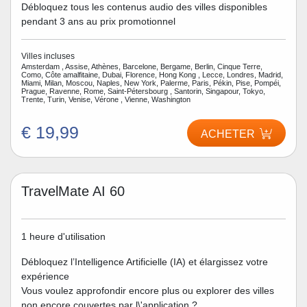
Débloquez tous les contenus audio des villes disponibles
pendant 3 ans au prix promotionnel
Villes incluses
Amsterdam , Assise, Athènes, Barcelone, Bergame, Berlin, Cinque Terre,
Como, Côte amalfitaine, Dubai, Florence, Hong Kong , Lecce, Londres, Madrid,
Miami, Milan, Moscou, Naples, New York, Palerme, Paris, Pékin, Pise, Pompéi,
Prague, Ravenne, Rome, Saint-Pétersbourg , Santorin, Singapour, Tokyo,
Trente, Turin, Venise, Vérone , Vienne, Washington
€ 19,99
ACHETER
TravelMate AI 60
1 heure d'utilisation
Débloquez l’Intelligence Artificielle (IA) et élargissez votre
expérience
Vous voulez approfondir encore plus ou explorer des villes
non encore couvertes par l\'application ?