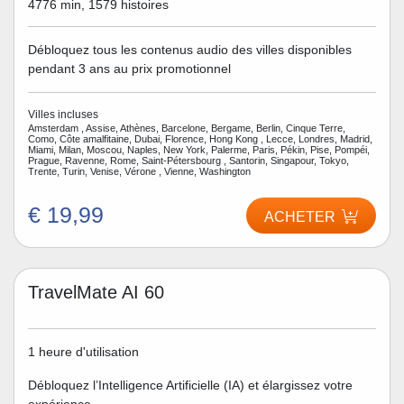
4776 min, 1579 histoires
Débloquez tous les contenus audio des villes disponibles
pendant 3 ans au prix promotionnel
Villes incluses
Amsterdam , Assise, Athènes, Barcelone, Bergame, Berlin, Cinque Terre,
Como, Côte amalfitaine, Dubai, Florence, Hong Kong , Lecce, Londres, Madrid,
Miami, Milan, Moscou, Naples, New York, Palerme, Paris, Pékin, Pise, Pompéi,
Prague, Ravenne, Rome, Saint-Pétersbourg , Santorin, Singapour, Tokyo,
Trente, Turin, Venise, Vérone , Vienne, Washington
€ 19,99
ACHETER
TravelMate AI 60
1 heure d'utilisation
Débloquez l’Intelligence Artificielle (IA) et élargissez votre