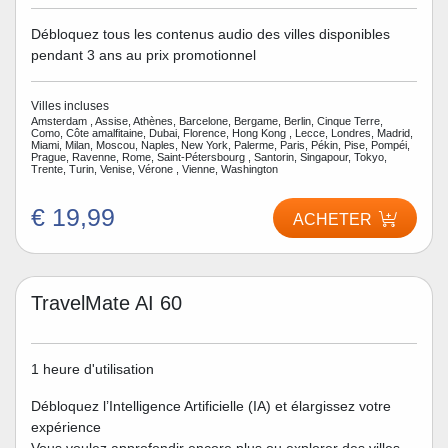
Débloquez tous les contenus audio des villes disponibles
pendant 3 ans au prix promotionnel
Villes incluses
Amsterdam , Assise, Athènes, Barcelone, Bergame, Berlin, Cinque Terre,
Como, Côte amalfitaine, Dubai, Florence, Hong Kong , Lecce, Londres, Madrid,
Miami, Milan, Moscou, Naples, New York, Palerme, Paris, Pékin, Pise, Pompéi,
Prague, Ravenne, Rome, Saint-Pétersbourg , Santorin, Singapour, Tokyo,
Trente, Turin, Venise, Vérone , Vienne, Washington
€ 19,99
ACHETER
TravelMate AI 60
1 heure d'utilisation
Débloquez l’Intelligence Artificielle (IA) et élargissez votre
expérience