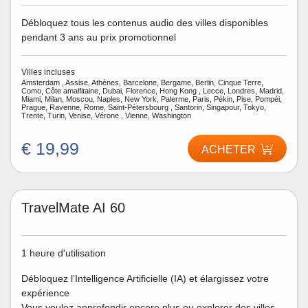
Débloquez tous les contenus audio des villes disponibles
pendant 3 ans au prix promotionnel
Villes incluses
Amsterdam , Assise, Athènes, Barcelone, Bergame, Berlin, Cinque Terre,
Como, Côte amalfitaine, Dubai, Florence, Hong Kong , Lecce, Londres, Madrid,
Miami, Milan, Moscou, Naples, New York, Palerme, Paris, Pékin, Pise, Pompéi,
Prague, Ravenne, Rome, Saint-Pétersbourg , Santorin, Singapour, Tokyo,
Trente, Turin, Venise, Vérone , Vienne, Washington
€ 19,99
ACHETER
TravelMate AI 60
1 heure d'utilisation
Débloquez l’Intelligence Artificielle (IA) et élargissez votre
expérience
Vous voulez approfondir encore plus ou explorer des villes