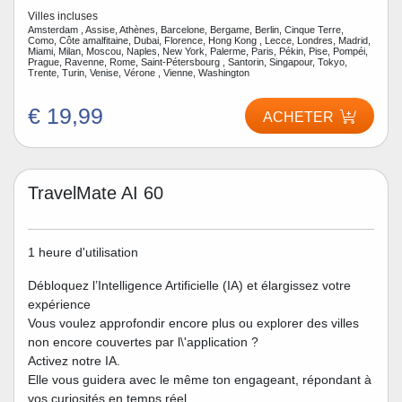
Villes incluses
Amsterdam , Assise, Athènes, Barcelone, Bergame, Berlin, Cinque Terre,
Como, Côte amalfitaine, Dubai, Florence, Hong Kong , Lecce, Londres, Madrid,
Miami, Milan, Moscou, Naples, New York, Palerme, Paris, Pékin, Pise, Pompéi,
Prague, Ravenne, Rome, Saint-Pétersbourg , Santorin, Singapour, Tokyo,
Trente, Turin, Venise, Vérone , Vienne, Washington
€ 19,99
ACHETER
TravelMate AI 60
1 heure d'utilisation
Débloquez l’Intelligence Artificielle (IA) et élargissez votre
expérience
Vous voulez approfondir encore plus ou explorer des villes
non encore couvertes par l\'application ?
Activez notre IA.
Elle vous guidera avec le même ton engageant, répondant à
vos curiosités en temps réel.