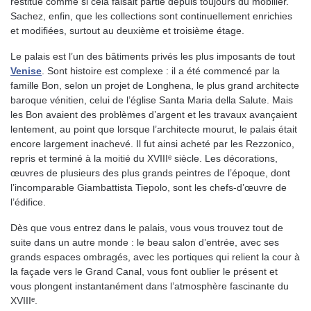
restitué comme si cela faisait partie depuis toujours du mobilier.
Sachez, enfin, que les collections sont continuellement enrichies
et modifiées, surtout au deuxième et troisième étage.
Le palais est l’un des bâtiments privés les plus imposants de tout
Venise
. Sont histoire est complexe : il a été commencé par la
famille Bon, selon un projet de Longhena, le plus grand architecte
baroque vénitien, celui de l’église Santa Maria della Salute. Mais
les Bon avaient des problèmes d’argent et les travaux avançaient
lentement, au point que lorsque l’architecte mourut, le palais était
encore largement inachevé. Il fut ainsi acheté par les Rezzonico,
repris et terminé à la moitié du XVIIIᵉ siècle. Les décorations,
œuvres de plusieurs des plus grands peintres de l’époque, dont
l’incomparable Giambattista Tiepolo, sont les chefs-d’œuvre de
l’édifice.
Dès que vous entrez dans le palais, vous vous trouvez tout de
suite dans un autre monde : le beau salon d’entrée, avec ses
grands espaces ombragés, avec les portiques qui relient la cour à
la façade vers le Grand Canal, vous font oublier le présent et
vous plongent instantanément dans l’atmosphère fascinante du
XVIIIᵉ.