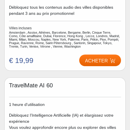
Débloquez tous les contenus audio des villes disponibles
pendant 3 ans au prix promotionnel
Villes incluses
Amsterdam , Assise, Athènes, Barcelone, Bergame, Berlin, Cinque Terre,
Como, Côte amalfitaine, Dubai, Florence, Hong Kong , Lecce, Londres, Madrid,
Miami, Milan, Moscou, Naples, New York, Palerme, Paris, Pékin, Pise, Pompéi,
Prague, Ravenne, Rome, Saint-Pétersbourg , Santorin, Singapour, Tokyo,
Trente, Turin, Venise, Vérone , Vienne, Washington
€ 19,99
ACHETER
TravelMate AI 60
1 heure d'utilisation
Débloquez l’Intelligence Artificielle (IA) et élargissez votre
expérience
Vous voulez approfondir encore plus ou explorer des villes