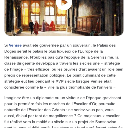
Si
Venise
avait été gouvernée par un souverain, le Palais des
Doges serait le palais le plus luxueux de l’Europe de la
Renaissance. N’oubliez pas qu’à l’époque de la Sérénissime, la
classe dirigeante développa à travers les siècles une « stratégie
de l’image » très efficace, où les œuvres d’art avaient un rôle bien
précis de représentation politique. Le point culminant de cette
stratégie eut lieu pendant le XVIᵉ siècle lorsque Venise était
considérée comme la « ville la plus triomphante de l’univers ».
Imaginez être un diplomate ou un visiteur de l’époque gravissant
pour la première fois les marches de l’Escalier d’Or, poursuite
naturelle de l’Escalier des Géants : ne seriez-vous pas, vous
aussi, ébloui par tant de magnificence ? Ce majestueux escalier
fut réalisé vers la moitié du siècle sur un projet de Sansonvino
dont je vous ai déjà parlé. Les stucs sur fond doré furent achevés