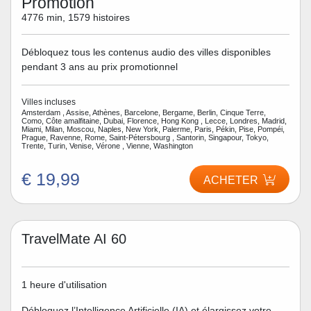
Promotion
4776 min, 1579 histoires
Débloquez tous les contenus audio des villes disponibles
pendant 3 ans au prix promotionnel
Villes incluses
Amsterdam , Assise, Athènes, Barcelone, Bergame, Berlin, Cinque Terre,
Como, Côte amalfitaine, Dubai, Florence, Hong Kong , Lecce, Londres, Madrid,
Miami, Milan, Moscou, Naples, New York, Palerme, Paris, Pékin, Pise, Pompéi,
Prague, Ravenne, Rome, Saint-Pétersbourg , Santorin, Singapour, Tokyo,
Trente, Turin, Venise, Vérone , Vienne, Washington
€ 19,99
ACHETER
TravelMate AI 60
1 heure d'utilisation
Débloquez l’Intelligence Artificielle (IA) et élargissez votre