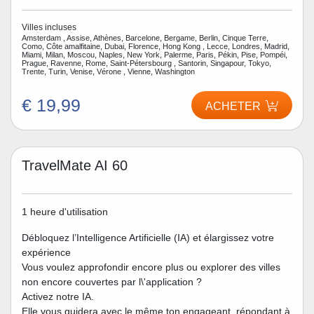
Villes incluses
Amsterdam , Assise, Athènes, Barcelone, Bergame, Berlin, Cinque Terre,
Como, Côte amalfitaine, Dubai, Florence, Hong Kong , Lecce, Londres, Madrid,
Miami, Milan, Moscou, Naples, New York, Palerme, Paris, Pékin, Pise, Pompéi,
Prague, Ravenne, Rome, Saint-Pétersbourg , Santorin, Singapour, Tokyo,
Trente, Turin, Venise, Vérone , Vienne, Washington
€ 19,99
ACHETER
TravelMate AI 60
1 heure d'utilisation
Débloquez l’Intelligence Artificielle (IA) et élargissez votre
expérience
Vous voulez approfondir encore plus ou explorer des villes
non encore couvertes par l\'application ?
Activez notre IA.
Elle vous guidera avec le même ton engageant, répondant à