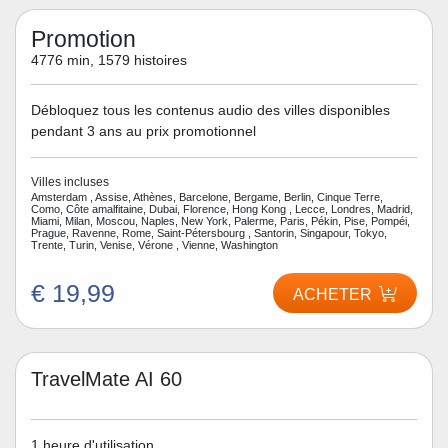
Promotion
4776 min, 1579 histoires
Débloquez tous les contenus audio des villes disponibles
pendant 3 ans au prix promotionnel
Villes incluses
Amsterdam , Assise, Athènes, Barcelone, Bergame, Berlin, Cinque Terre,
Como, Côte amalfitaine, Dubai, Florence, Hong Kong , Lecce, Londres, Madrid,
Miami, Milan, Moscou, Naples, New York, Palerme, Paris, Pékin, Pise, Pompéi,
Prague, Ravenne, Rome, Saint-Pétersbourg , Santorin, Singapour, Tokyo,
Trente, Turin, Venise, Vérone , Vienne, Washington
€ 19,99
ACHETER
TravelMate AI 60
1 heure d'utilisation