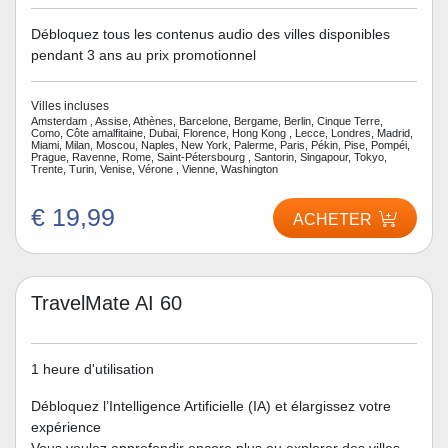
Débloquez tous les contenus audio des villes disponibles
pendant 3 ans au prix promotionnel
Villes incluses
Amsterdam , Assise, Athènes, Barcelone, Bergame, Berlin, Cinque Terre,
Como, Côte amalfitaine, Dubai, Florence, Hong Kong , Lecce, Londres, Madrid,
Miami, Milan, Moscou, Naples, New York, Palerme, Paris, Pékin, Pise, Pompéi,
Prague, Ravenne, Rome, Saint-Pétersbourg , Santorin, Singapour, Tokyo,
Trente, Turin, Venise, Vérone , Vienne, Washington
€ 19,99
ACHETER
TravelMate AI 60
1 heure d'utilisation
Débloquez l’Intelligence Artificielle (IA) et élargissez votre
expérience