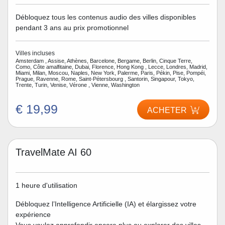
Débloquez tous les contenus audio des villes disponibles
pendant 3 ans au prix promotionnel
Villes incluses
Amsterdam , Assise, Athènes, Barcelone, Bergame, Berlin, Cinque Terre,
Como, Côte amalfitaine, Dubai, Florence, Hong Kong , Lecce, Londres, Madrid,
Miami, Milan, Moscou, Naples, New York, Palerme, Paris, Pékin, Pise, Pompéi,
Prague, Ravenne, Rome, Saint-Pétersbourg , Santorin, Singapour, Tokyo,
Trente, Turin, Venise, Vérone , Vienne, Washington
€ 19,99
ACHETER
TravelMate AI 60
1 heure d'utilisation
Débloquez l’Intelligence Artificielle (IA) et élargissez votre
expérience