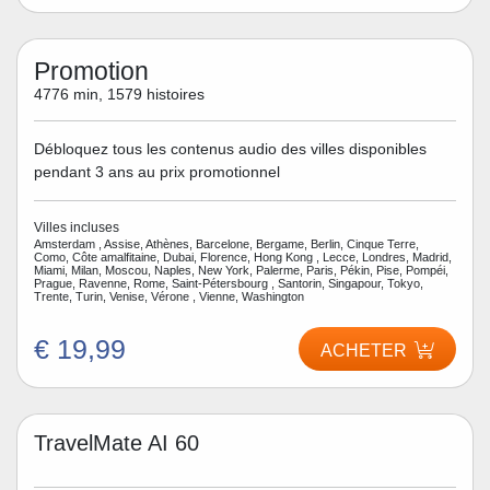
Promotion
4776 min, 1579 histoires
Débloquez tous les contenus audio des villes disponibles
pendant 3 ans au prix promotionnel
Villes incluses
Amsterdam , Assise, Athènes, Barcelone, Bergame, Berlin, Cinque Terre,
Como, Côte amalfitaine, Dubai, Florence, Hong Kong , Lecce, Londres, Madrid,
Miami, Milan, Moscou, Naples, New York, Palerme, Paris, Pékin, Pise, Pompéi,
Prague, Ravenne, Rome, Saint-Pétersbourg , Santorin, Singapour, Tokyo,
Trente, Turin, Venise, Vérone , Vienne, Washington
€ 19,99
ACHETER
TravelMate AI 60