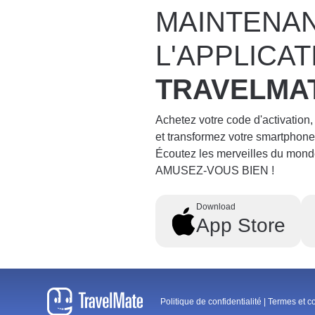
MAINTENA
L'APPLICAT
TRAVELMA
Achetez votre code d'activation,
et transformez votre smartpho
Écoutez les merveilles du mond
AMUSEZ-VOUS BIEN !
Download
App Store
Politique de confidentialité
|
Termes et c