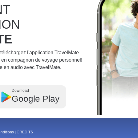
NT
ION
TE
 téléchargez l'application TravelMate
ne en compagnon de voyage personnel!
e en audio avec TravelMate.
Download
Google Play
onditions
|
CREDITS