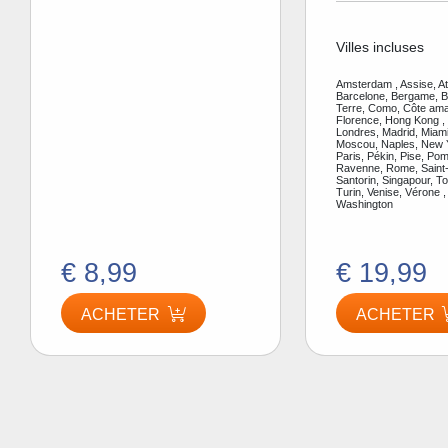
Villes incluses
Amsterdam , Assise, A
Barcelone, Bergame, Be
Terre, Como, Côte amal
Florence, Hong Kong ,
Londres, Madrid, Miami
Moscou, Naples, New Y
Paris, Pékin, Pise, Pom
Ravenne, Rome, Saint-
Santorin, Singapour, To
Turin, Venise, Vérone ,
Washington
€ 8,99
€ 19,99
ACHETER
ACHETER