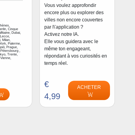
Vous voulez approfondir
encore plus ou explorer des
villes non encore couvertes
thènes,
par l\'application ?
rlin, Cinque
fitaine, Dubai,
Activez notre IA.
 Lecce,
, Milan,
Elle vous guidera avec le
ork, Palerme,
péi, Prague,
même ton engageant,
Pétersbourg ,
kyo, Trente,
répondant à vos curiosités en
 Vienne,
temps réel.
€
ACHETER
4,99