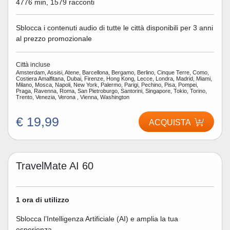
4776 min, 1579 racconti
Sblocca i contenuti audio di tutte le città disponibili per 3 anni
al prezzo promozionale
Città incluse
Amsterdam, Assisi, Atene, Barcellona, Bergamo, Berlino, Cinque Terre, Como,
Costiera Amalfitana, Dubai, Firenze, Hong Kong, Lecce, Londra, Madrid, Miami,
Milano, Mosca, Napoli, New York, Palermo, Parigi, Pechino, Pisa, Pompei,
Praga, Ravenna, Roma, San Pietroburgo, Santorini, Singapore, Tokio, Torino,
Trento, Venezia, Verona , Vienna, Washington
€ 19,99
ACQUISTA
TravelMate AI 60
1 ora di utilizzo
Sblocca l’Intelligenza Artificiale (AI) e amplia la tua
esperienza.