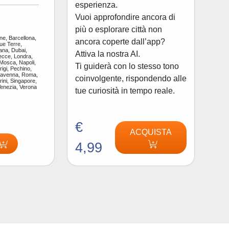
esperienza.
Vuoi approfondire ancora di
più o esplorare città non
ne, Barcellona,
ancora coperte dall’app?
ue Terre,
ana, Dubai,
Attiva la nostra AI.
ecce, Londra,
 Mosca, Napoli,
Ti guiderà con lo stesso tono
igi, Pechino,
Ravenna, Roma,
coinvolgente, rispondendo alle
ini, Singapore,
Venezia, Verona
tue curiosità in tempo reale.
€
ACQUISTA
4,99