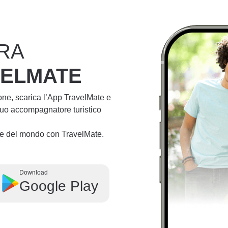
RA
VELMATE
ione, scarica l’App TravelMate e
 tuo accompagnatore turistico
lie del mondo con TravelMate.
Download
Google Play