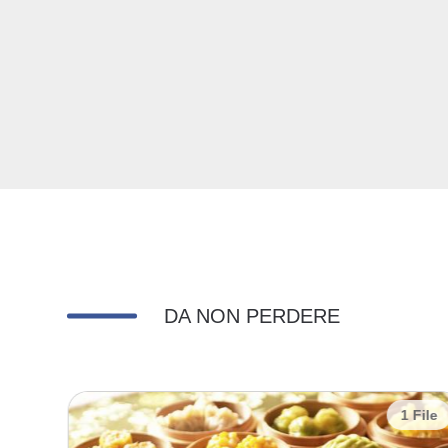
DA NON PERDERE
 File
1 File