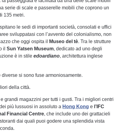
la passeggiata è facilitata da una delle scale mobili
na serie di scale e passerelle mobili che coprono un
di 135 metri.
spitano le sedi di importanti società, consolati e uffici
ree sviluppatasi con l’avvento del colonialismo, non
lazzo che oggi ospita il
Museo del tè
. Tra le strutture
o il
Sun Yatsen Museum
, dedicato ad uno degli
ruzione è in stile
edoardiano
, architettura inglese
he diverse si sono fuse armoniosamente.
iori della città.
randi magazzini per tutti i gusti. Tra i migliori centri
 dei più lussuosi in assoluto a
Hong Kong
e
l’IFC
nal Financial Centre
, che include uno dei grattacieli
e ristoranti dai quali puoi godere una splendida vista
irconda.