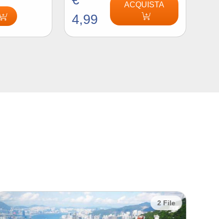
€
ACQUISTA
4,99
2 File