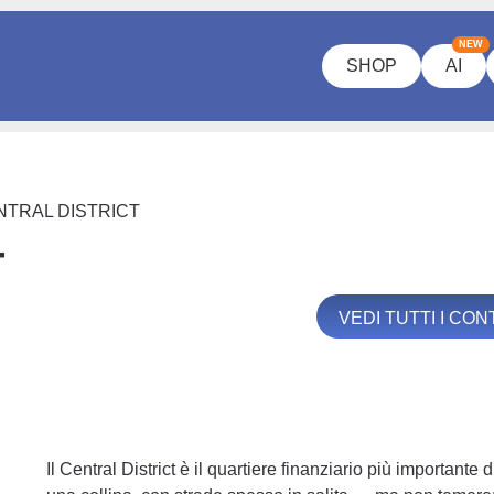
NEW
SHOP
AI
NTRAL DISTRICT
T
VEDI TUTTI I CO
Il Central District è il quartiere finanziario più important