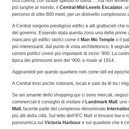
una collina, con strade spesso in salita…, ma non temere: 
più lunghe al mondo, il
Central-Mid-Levels Escalator
, u
percorso di oltre 800 metri, per un dislivello complessivo 
A Central sorgono prestigiosi edifici e alti grattacieli che o
del governo. Essendo stata questa zona una delle prime a
mancano gli edifici storici come il
Man Mo Temple
o il pa
più interessanti, dal punto di vista architettonico, ti segnal
uomini politici cinesi più importanti di inizio ‘900. La cost
tipica dei primissimi anni del ‘900, e risale al 1914.
Aggirandoti per questo quartiere noti come stili ed epoc
A Central trovi anche ristoranti, locali e sale da tè tra i migl
Se sei amante dello shopping qui ci sono mercati, negozi e g
commerciali ti consiglio di visitare il
Landmark Mall
, uno
Mall
, facente parte del complesso denominato
Internatio
più alti della città. Sul tetto dell’IFC Mall si trovano bar 
panoramica sul
Victoria Harbour
e sul quartiere che ti c