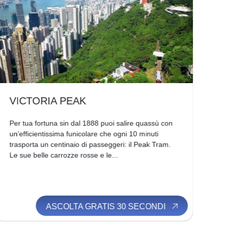
VICTORIA PEAK
T
Per tua fortuna sin dal 1888 puoi salire quassù con
Que
un’efficientissima funicolare che ogni 10 minuti
qua
trasporta un centinaio di passeggeri: il Peak Tram.
uno
Le sue belle carrozze rosse e le...
que
ASCOLTA GRATIS 30 SECONDI