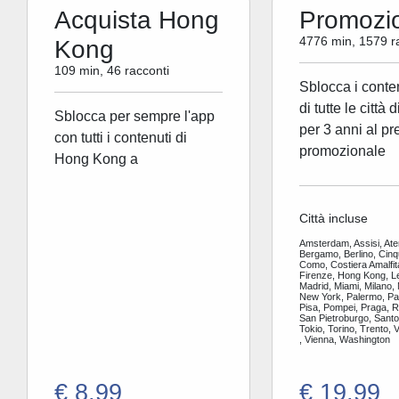
Acquista Hong
Promozi
4776 min, 1579 r
Kong
109 min, 46 racconti
Sblocca i conte
di tutte le città 
Sblocca per sempre l'app
per 3 anni al pr
con tutti i contenuti di
promozionale
Hong Kong a
Città incluse
Amsterdam, Assisi, Ate
Bergamo, Berlino, Cinq
Como, Costiera Amalfit
Firenze, Hong Kong, L
Madrid, Miami, Milano,
New York, Palermo, Par
Pisa, Pompei, Praga, 
San Pietroburgo, Santor
Tokio, Torino, Trento, 
, Vienna, Washington
€ 8,99
€ 19,99