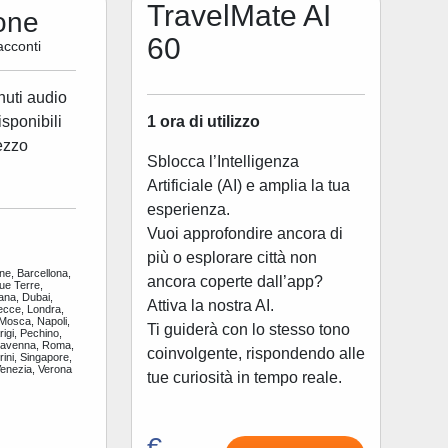
TravelMate AI
one
60
acconti
nuti audio
1 ora di utilizzo
disponibili
ezzo
Sblocca l’Intelligenza
Artificiale (AI) e amplia la tua
esperienza.
Vuoi approfondire ancora di
più o esplorare città non
ne, Barcellona,
ancora coperte dall’app?
ue Terre,
ana, Dubai,
Attiva la nostra AI.
ecce, Londra,
 Mosca, Napoli,
Ti guiderà con lo stesso tono
igi, Pechino,
Ravenna, Roma,
coinvolgente, rispondendo alle
ini, Singapore,
Venezia, Verona
tue curiosità in tempo reale.