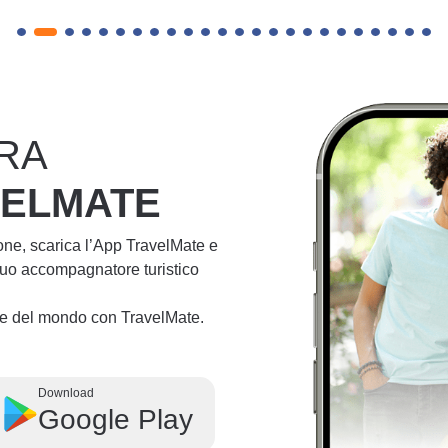
RA
VELMATE
ione, scarica l’App TravelMate e
 tuo accompagnatore turistico
lie del mondo con TravelMate.
Download
Google Play