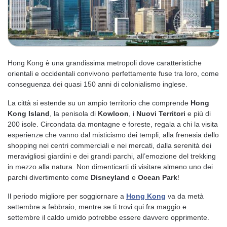
Hong Kong è una grandissima metropoli dove caratteristiche
orientali e occidentali convivono perfettamente fuse tra loro, come
conseguenza dei quasi 150 anni di colonialismo inglese.
La città si estende su un ampio territorio che comprende
Hong
Kong Island
, la penisola di
Kowloon
, i
Nuovi Territori
e più di
200 isole. Circondata da montagne e foreste, regala a chi la visita
esperienze che vanno dal misticismo dei templi, alla frenesia dello
shopping nei centri commerciali e nei mercati, dalla serenità dei
meravigliosi giardini e dei grandi parchi, all’emozione del trekking
in mezzo alla natura. Non dimenticarti di visitare almeno uno dei
parchi divertimento come
Disneyland
e
Ocean Park
!
Il periodo migliore per soggiornare a
Hong Kong
va da metà
settembre a febbraio, mentre se ti trovi qui fra maggio e
settembre il caldo umido potrebbe essere davvero opprimente.