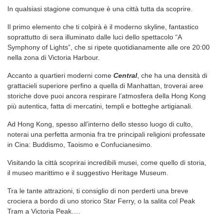
In qualsiasi stagione comunque è una città tutta da scoprire.
Il primo elemento che ti colpirà è il moderno skyline, fantastico
soprattutto di sera illuminato dalle luci dello spettacolo “A
Symphony of Lights”, che si ripete quotidianamente alle ore 20:00
nella zona di Victoria Harbour.
Accanto a quartieri moderni come
Central
, che ha una densità di
grattacieli superiore perfino a quella di Manhattan, troverai aree
storiche dove puoi ancora respirare l’atmosfera della Hong Kong
più autentica, fatta di mercatini, templi e botteghe artigianali.
Ad Hong Kong, spesso all’interno dello stesso luogo di culto,
noterai una perfetta armonia fra tre principali religioni professate
in Cina: Buddismo, Taoismo e Confucianesimo.
Visitando la città scoprirai incredibili musei, come quello di storia,
il museo marittimo e il suggestivo Heritage Museum.
Tra le tante attrazioni, ti consiglio di non perderti una breve
crociera a bordo di uno storico Star Ferry, o la salita col Peak
Tram a Victoria Peak….