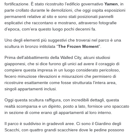
fortificazione. È stato ricostruito l’edificio governativo
Yamen
, in
parte crollato durante le demolizioni, che oggi ospita esposizioni
permanenti relative al sito e sono stati posizionati pannelli
esplicativi che raccontano e mostrano, attraverso fotografie
d’epoca, com’era questo luogo pochi decenni fa.
Uno degli elementi più suggestivi che troverai nel parco è una
scultura in bronzo intitolata “
The Frozen Moment
”.
Prima dell’abbattimento della Walled City, alcuni studiosi
giapponesi, che si dice furono gli unici ad avere il coraggio di
compiere questa impresa in un luogo considerato pericoloso,
fecero minuziose rilevazioni e misurazioni che permisero di
ricostruire esattamente come fosse strutturata l’intera area,
singoli appartamenti inclusi.
Oggi questa scultura raffigura, con incredibili dettagli, questa
realtà scomparsa e un dipinto, posto a lato, fornisce uno spaccato
in sezione di come erano gli appartamenti al loro interno.
Il parco è suddiviso in gradevoli aree. Ci sono il Giardino degli
Scacchi, con quattro grandi scacchiere dove le pedine possono