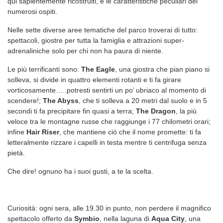
qui sapientemente ricostruiti, e le caratteristiche peculiari dei
numerosi ospiti.
Nelle sette diverse aree tematiche del parco troverai di tutto:
spettacoli, giostre per tutta la famiglia e attrazioni super-
adrenaliniche solo per chi non ha paura di niente.
Le più terrificanti sono:
The Eagle
, una giostra che pian piano si
solleva, si divide in quattro elementi rotanti e ti fa girare
vorticosamente…..potresti sentirti un po’ ubriaco al momento di
scendere!;
The Abyss
, che ti solleva a 20 metri dal suolo e in 5
secondi ti fa precipitare fin quasi a terra;
The Dragon
, la più
veloce tra le montagne russe che raggiunge i 77 chilometri orari;
infine
Hair Riser
, che mantiene ciò che il nome promette: ti fa
letteralmente rizzare i capelli in testa mentre ti centrifuga senza
pietà.
Che dire! ognuno ha i suoi gusti, a te la scelta.
Curiosità: ogni sera, alle 19.30 in punto, non perdere il magnifico
spettacolo offerto da
Symbio
, nella laguna di
Aqua City
, una