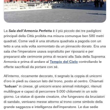
La
Sala dell’Armonia Perfetta
è il più piccolo dei tre padiglioni
principali della Città proibita ma misura comunque ben 580 metri
quadrati. Come vedi è una struttura quadrata a pagoda con un
tetto a una sola volta sormontato da un pinnacolo dorato. Era una
sala che l'imperatore usava soprattutto per riposarsi e per
prepararsi alle cerimonie prima di recarsi alla Sala della Suprema
Armonia e prima di andare al
Tempio del Cielo
controllando le
offerte sacrificali da portare con sé.
All’interno, riccamente decorato, ti segnalo la coppia di unicorni
d'oro in piedi su ciascun lato del trono, posto al centro. Chiamati
"
luduan
" in cinese, gli unicorni erano animali mitologici, ritenuti
multilingue e capaci di percorrere 9.000 chilometri in un solo
giorno. Le statue di queste creature, che fungevano da bruciatori
di sandalo, venivano messe attorno al trono come simbolo della
grande saggezza e intelligenza dell'imperatore. Le due sedie