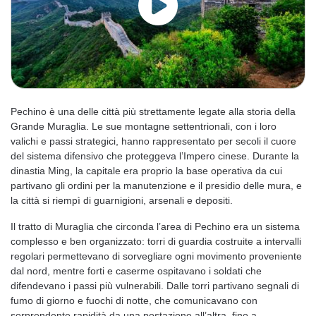
Pechino è una delle città più strettamente legate alla storia della
Grande Muraglia. Le sue montagne settentrionali, con i loro
valichi e passi strategici, hanno rappresentato per secoli il cuore
del sistema difensivo che proteggeva l’Impero cinese. Durante la
dinastia Ming, la capitale era proprio la base operativa da cui
partivano gli ordini per la manutenzione e il presidio delle mura, e
la città si riempì di guarnigioni, arsenali e depositi.
Il tratto di Muraglia che circonda l’area di Pechino era un sistema
complesso e ben organizzato: torri di guardia costruite a intervalli
regolari permettevano di sorvegliare ogni movimento proveniente
dal nord, mentre forti e caserme ospitavano i soldati che
difendevano i passi più vulnerabili. Dalle torri partivano segnali di
fumo di giorno e fuochi di notte, che comunicavano con
sorprendente rapidità da una postazione all’altra, fino a