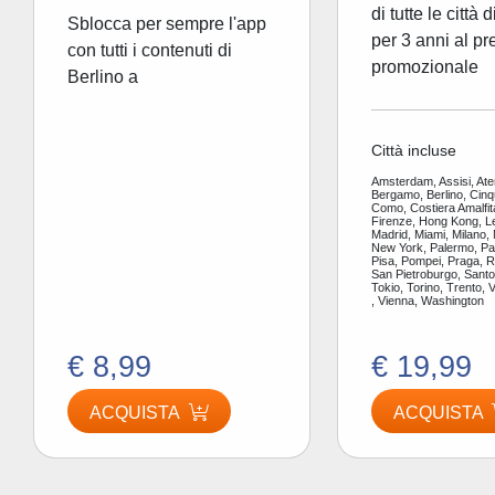
di tutte le città 
Sblocca per sempre l'app
per 3 anni al pr
con tutti i contenuti di
promozionale
Berlino a
Città incluse
Amsterdam, Assisi, Ate
Bergamo, Berlino, Cinq
Como, Costiera Amalfit
Firenze, Hong Kong, L
Madrid, Miami, Milano,
New York, Palermo, Par
Pisa, Pompei, Praga, 
San Pietroburgo, Santor
Tokio, Torino, Trento, 
, Vienna, Washington
€ 8,99
€ 19,99
ACQUISTA
ACQUISTA