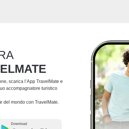
RA
VELMATE
ione, scarica l’App TravelMate e
 tuo accompagnatore turistico
lie del mondo con TravelMate.
Download