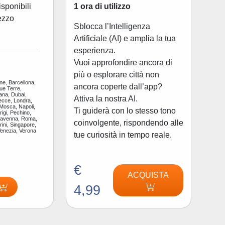
1 ora di utilizzo
disponibili
ezzo
Sblocca l’Intelligenza
Artificiale (AI) e amplia la tua
esperienza.
Vuoi approfondire ancora di
più o esplorare città non
ne, Barcellona,
ancora coperte dall’app?
ue Terre,
ana, Dubai,
Attiva la nostra AI.
ecce, Londra,
 Mosca, Napoli,
Ti guiderà con lo stesso tono
igi, Pechino,
Ravenna, Roma,
coinvolgente, rispondendo alle
ini, Singapore,
Venezia, Verona
tue curiosità in tempo reale.
€
ACQUISTA
4,99