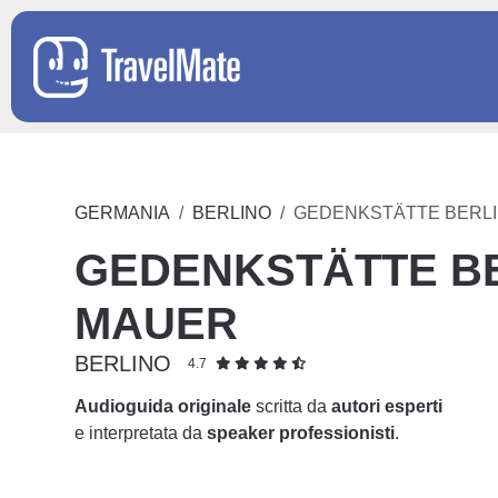
GERMANIA
BERLINO
GEDENKSTÄTTE BERL
GEDENKSTÄTTE B
MAUER
BERLINO
4.7
Audioguida originale
scritta da
autori esperti
e interpretata da
speaker professionisti
.