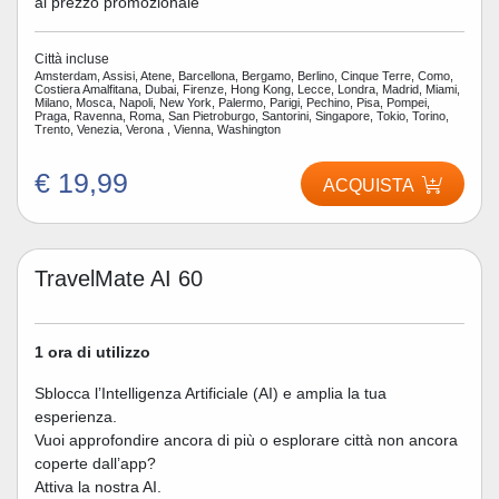
al prezzo promozionale
Città incluse
Amsterdam, Assisi, Atene, Barcellona, Bergamo, Berlino, Cinque Terre, Como,
Costiera Amalfitana, Dubai, Firenze, Hong Kong, Lecce, Londra, Madrid, Miami,
Milano, Mosca, Napoli, New York, Palermo, Parigi, Pechino, Pisa, Pompei,
Praga, Ravenna, Roma, San Pietroburgo, Santorini, Singapore, Tokio, Torino,
Trento, Venezia, Verona , Vienna, Washington
€ 19,99
ACQUISTA
TravelMate AI 60
1 ora di utilizzo
Sblocca l’Intelligenza Artificiale (AI) e amplia la tua
esperienza.
Vuoi approfondire ancora di più o esplorare città non ancora
coperte dall’app?
Attiva la nostra AI.