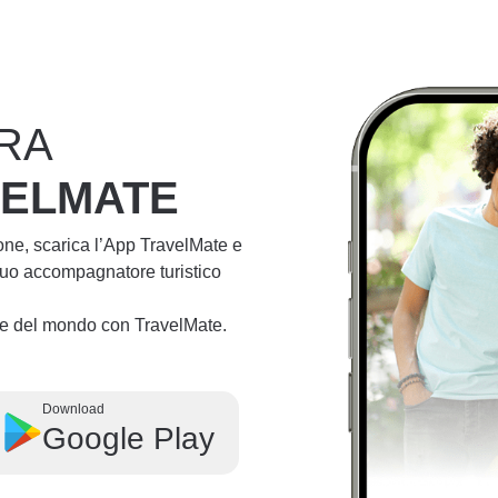
RA
VELMATE
ione, scarica l’App TravelMate e
 tuo accompagnatore turistico
lie del mondo con TravelMate.
Download
Google Play