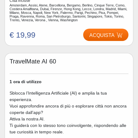
Città incluse
Amsterdam, Assisi, Atene, Barcellona, Bergamo, Berlino, Cinque Terre, Como,
Costiera Amalfitana, Dubai, Firenze, Hong Kong, Lecce, Londra, Madrid, Miami,
Milano, Mosca, Napoli, New York, Palermo, Parigi, Pechino, Pisa, Pompei,
Praga, Ravenna, Roma, San Pietroburgo, Santorini, Singapore, Tokio, Torino,
Trento, Venezia, Verona , Vienna, Washington
€ 19,99
ACQUISTA
TravelMate AI 60
1 ora di utilizzo
Sblocca l’Intelligenza Artificiale (AI) e amplia la tua
esperienza.
Vuoi approfondire ancora di più o esplorare città non ancora
coperte dall’app?
Attiva la nostra AI.
Ti guiderà con lo stesso tono coinvolgente, rispondendo alle
tue curiosità in tempo reale.