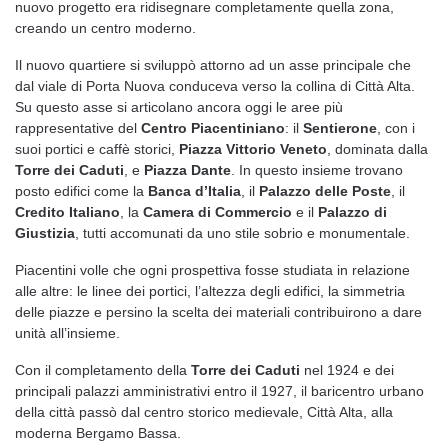
nuovo progetto era ridisegnare completamente quella zona,
creando un centro moderno.
Il nuovo quartiere si sviluppò attorno ad un asse principale che
dal viale di Porta Nuova conduceva verso la collina di Città Alta.
Su questo asse si articolano ancora oggi le aree più
rappresentative del
Centro Piacentiniano
: il
Sentierone
, con i
suoi portici e caffè storici,
Piazza Vittorio Veneto
, dominata dalla
Torre dei Caduti
, e
Piazza Dante
. In questo insieme trovano
posto edifici come la
Banca d’Italia
, il
Palazzo delle Poste
, il
Credito Italiano
, la
Camera di Commercio
e il
Palazzo di
Giustizia
, tutti accomunati da uno stile sobrio e monumentale.
Piacentini volle che ogni prospettiva fosse studiata in relazione
alle altre: le linee dei portici, l’altezza degli edifici, la simmetria
delle piazze e persino la scelta dei materiali contribuirono a dare
unità all’insieme.
Con il completamento della
Torre dei Caduti
nel 1924 e dei
principali palazzi amministrativi entro il 1927, il baricentro urbano
della città passò dal centro storico medievale, Città Alta, alla
moderna Bergamo Bassa.