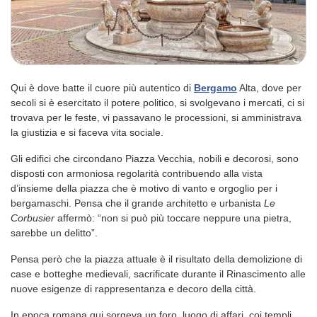
Qui è dove batte il cuore più autentico di
Bergamo
Alta, dove per
secoli si è esercitato il potere politico, si svolgevano i mercati, ci si
trovava per le feste, vi passavano le processioni, si amministrava
la giustizia e si faceva vita sociale.
Gli edifici che circondano Piazza Vecchia, nobili e decorosi, sono
disposti con armoniosa regolarità contribuendo alla vista
d’insieme della piazza che è motivo di vanto e orgoglio per i
bergamaschi. Pensa che il grande architetto e urbanista
Le
Corbusier
affermò: “non si può più toccare neppure una pietra,
sarebbe un delitto”.
Pensa però che la piazza attuale è il risultato della demolizione di
case e botteghe medievali, sacrificate durante il Rinascimento alle
nuove esigenze di rappresentanza e decoro della città.
In epoca romana qui sorgeva un foro, luogo di affari, coi templi