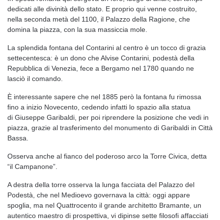
dedicati alle divinità dello stato. E proprio qui venne costruito,
nella seconda metà del 1100, il Palazzo della Ragione, che
domina la piazza, con la sua massiccia mole.
La splendida fontana del Contarini al centro è un tocco di grazia
settecentesca: è un dono che Alvise Contarini, podestà della
Repubblica di Venezia, fece a Bergamo nel 1780 quando ne
lasciò il comando.
È interessante sapere che nel 1885 però la fontana fu rimossa
fino a inizio Novecento, cedendo infatti lo spazio alla statua
di Giuseppe Garibaldi, per poi riprendere la posizione che vedi in
piazza, grazie al trasferimento del monumento di Garibaldi in Città
Bassa.
Osserva anche al fianco del poderoso arco la Torre Civica, detta
“il Campanone”.
A destra della torre osserva la lunga facciata del Palazzo del
Podestà, che nel Medioevo governava la città: oggi appare
spoglia, ma nel Quattrocento il grande architetto Bramante, un
autentico maestro di prospettiva, vi dipinse sette filosofi affacciati