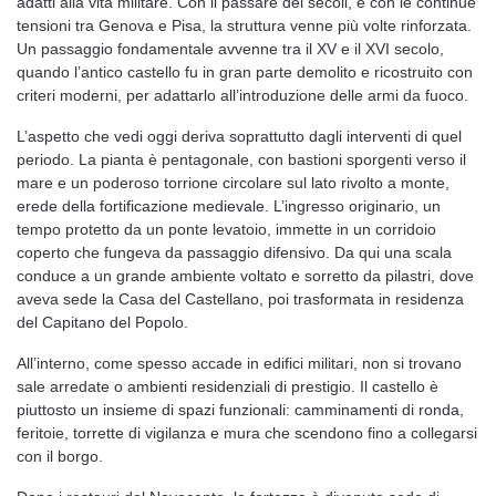
adatti alla vita militare. Con il passare dei secoli, e con le continue
tensioni tra Genova e Pisa, la struttura venne più volte rinforzata.
Un passaggio fondamentale avvenne tra il XV e il XVI secolo,
quando l’antico castello fu in gran parte demolito e ricostruito con
criteri moderni, per adattarlo all’introduzione delle armi da fuoco.
L’aspetto che vedi oggi deriva soprattutto dagli interventi di quel
periodo. La pianta è pentagonale, con bastioni sporgenti verso il
mare e un poderoso torrione circolare sul lato rivolto a monte,
erede della fortificazione medievale. L’ingresso originario, un
tempo protetto da un ponte levatoio, immette in un corridoio
coperto che fungeva da passaggio difensivo. Da qui una scala
conduce a un grande ambiente voltato e sorretto da pilastri, dove
aveva sede la Casa del Castellano, poi trasformata in residenza
del Capitano del Popolo.
All’interno, come spesso accade in edifici militari, non si trovano
sale arredate o ambienti residenziali di prestigio. Il castello è
piuttosto un insieme di spazi funzionali: camminamenti di ronda,
feritoie, torrette di vigilanza e mura che scendono fino a collegarsi
con il borgo.