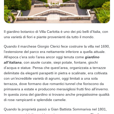
Il giardino botanico di Villa Carlotta è uno dei più belli d’Italia, con
una varietà di fiori e piante provenienti da tutto il mondo.
Quando il marchese Giorgio Clerici fece costruire la villa nel 1690,
l’estensione del parco era nettamente inferiore a quella attuale.
All’epoca c’era solo l’area ancor oggi tenuta come
giardino
all’italiana
, con aiuole curate, siepi potate, fontane, giochi
d’acqua e statue. Pensa che quest’area, organizzata a terrazze
delimitate da eleganti parapetti in pietra e scalinate, era coltivata
con un’incredibile varietà di agrumi, oggi limitati a una sola
terrazza, dove formano due romantici tunnel che fioriscono da
primavera a estate e producono meravigliosi frutti fino all’inverno.
In questa zona del giardino si trovano anche pregiatissime qualità
di rose rampicanti e splendide camelie.
Quando la proprietà passò a Gian Battista Sommariva nel 1801,