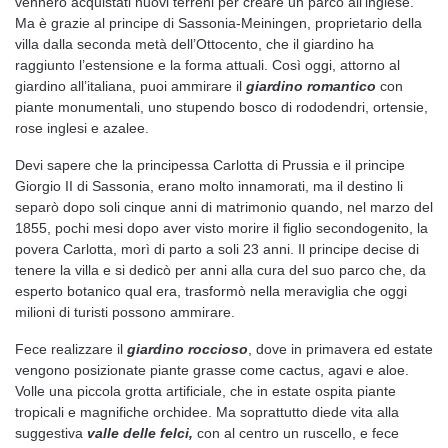
vennero acquistati nuovi terreni per creare un parco all’inglese.
Ma è grazie al principe di Sassonia-Meiningen, proprietario della
villa dalla seconda metà dell’Ottocento, che il giardino ha
raggiunto l’estensione e la forma attuali. Così oggi, attorno al
giardino all’italiana, puoi ammirare il
giardino romantico
con
piante monumentali, uno stupendo bosco di rododendri, ortensie,
rose inglesi e azalee.
Devi sapere che la principessa Carlotta di Prussia e il principe
Giorgio II di Sassonia, erano molto innamorati, ma il destino li
separò dopo soli cinque anni di matrimonio quando, nel marzo del
1855, pochi mesi dopo aver visto morire il figlio secondogenito, la
povera Carlotta, morì di parto a soli 23 anni. Il principe decise di
tenere la villa e si dedicò per anni alla cura del suo parco che, da
esperto botanico qual era, trasformò nella meraviglia che oggi
milioni di turisti possono ammirare.
Fece realizzare il
giardino roccioso
, dove in primavera ed estate
vengono posizionate piante grasse come cactus, agavi e aloe.
Volle una piccola grotta artificiale, che in estate ospita piante
tropicali e magnifiche orchidee. Ma soprattutto diede vita alla
suggestiva
valle delle felci,
con al centro un ruscello, e fece