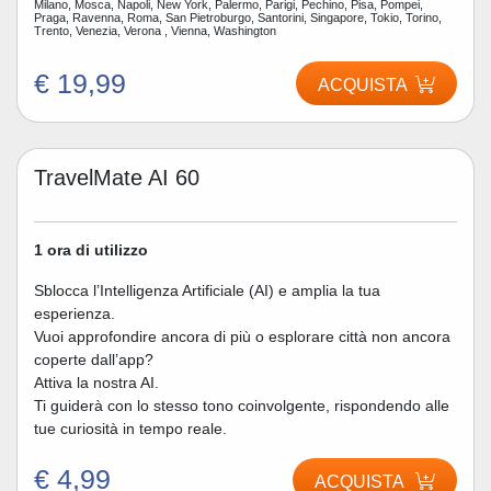
Milano, Mosca, Napoli, New York, Palermo, Parigi, Pechino, Pisa, Pompei,
Praga, Ravenna, Roma, San Pietroburgo, Santorini, Singapore, Tokio, Torino,
Trento, Venezia, Verona , Vienna, Washington
€ 19,99
ACQUISTA
TravelMate AI 60
1 ora di utilizzo
Sblocca l’Intelligenza Artificiale (AI) e amplia la tua
esperienza.
Vuoi approfondire ancora di più o esplorare città non ancora
coperte dall’app?
Attiva la nostra AI.
Ti guiderà con lo stesso tono coinvolgente, rispondendo alle
tue curiosità in tempo reale.
€ 4,99
ACQUISTA