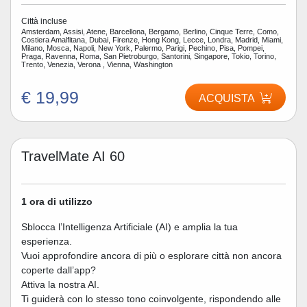
Città incluse
Amsterdam, Assisi, Atene, Barcellona, Bergamo, Berlino, Cinque Terre, Como,
Costiera Amalfitana, Dubai, Firenze, Hong Kong, Lecce, Londra, Madrid, Miami,
Milano, Mosca, Napoli, New York, Palermo, Parigi, Pechino, Pisa, Pompei,
Praga, Ravenna, Roma, San Pietroburgo, Santorini, Singapore, Tokio, Torino,
Trento, Venezia, Verona , Vienna, Washington
€ 19,99
ACQUISTA
TravelMate AI 60
1 ora di utilizzo
Sblocca l’Intelligenza Artificiale (AI) e amplia la tua
esperienza.
Vuoi approfondire ancora di più o esplorare città non ancora
coperte dall’app?
Attiva la nostra AI.
Ti guiderà con lo stesso tono coinvolgente, rispondendo alle