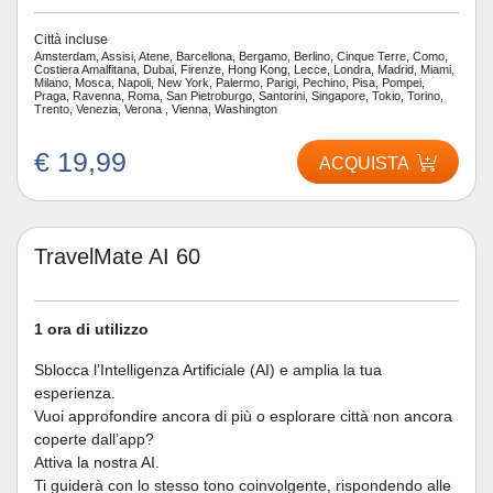
Città incluse
Amsterdam, Assisi, Atene, Barcellona, Bergamo, Berlino, Cinque Terre, Como,
Costiera Amalfitana, Dubai, Firenze, Hong Kong, Lecce, Londra, Madrid, Miami,
Milano, Mosca, Napoli, New York, Palermo, Parigi, Pechino, Pisa, Pompei,
Praga, Ravenna, Roma, San Pietroburgo, Santorini, Singapore, Tokio, Torino,
Trento, Venezia, Verona , Vienna, Washington
€ 19,99
ACQUISTA
TravelMate AI 60
1 ora di utilizzo
Sblocca l’Intelligenza Artificiale (AI) e amplia la tua
esperienza.
Vuoi approfondire ancora di più o esplorare città non ancora
coperte dall’app?
Attiva la nostra AI.
Ti guiderà con lo stesso tono coinvolgente, rispondendo alle