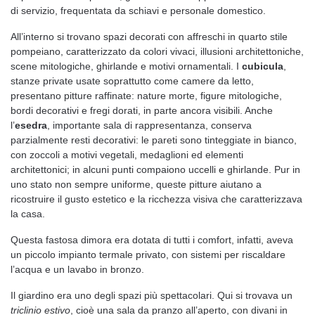
di servizio, frequentata da schiavi e personale domestico.
All’interno si trovano spazi decorati con affreschi in quarto stile
pompeiano, caratterizzato da colori vivaci, illusioni architettoniche,
scene mitologiche, ghirlande e motivi ornamentali. I
cubicula
,
stanze private usate soprattutto come camere da letto,
presentano pitture raffinate: nature morte, figure mitologiche,
bordi decorativi e fregi dorati, in parte ancora visibili. Anche
l’
esedra
, importante sala di rappresentanza, conserva
parzialmente resti decorativi: le pareti sono tinteggiate in bianco,
con zoccoli a motivi vegetali, medaglioni ed elementi
architettonici; in alcuni punti compaiono uccelli e ghirlande. Pur in
uno stato non sempre uniforme, queste pitture aiutano a
ricostruire il gusto estetico e la ricchezza visiva che caratterizzava
la casa.
Questa fastosa dimora era dotata di tutti i comfort, infatti, aveva
un piccolo impianto termale privato, con sistemi per riscaldare
l’acqua e un lavabo in bronzo.
Il giardino era uno degli spazi più spettacolari. Qui si trovava un
triclinio estivo
, cioè una sala da pranzo all’aperto, con divani in