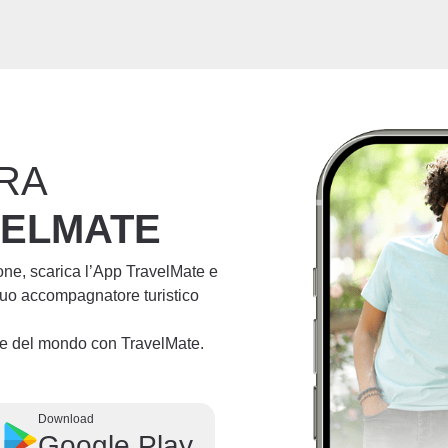
RA
VELMATE
ione, scarica l’App TravelMate e
 tuo accompagnatore turistico
lie del mondo con TravelMate.
Download
Google Play