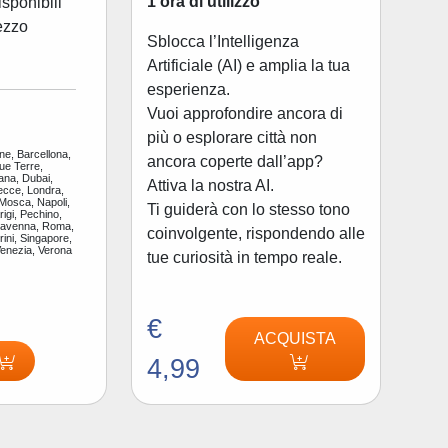
1 ora di utilizzo
disponibili
ezzo
Sblocca l’Intelligenza
Artificiale (AI) e amplia la tua
esperienza.
Vuoi approfondire ancora di
più o esplorare città non
ne, Barcellona,
ancora coperte dall’app?
ue Terre,
ana, Dubai,
Attiva la nostra AI.
ecce, Londra,
 Mosca, Napoli,
Ti guiderà con lo stesso tono
igi, Pechino,
Ravenna, Roma,
coinvolgente, rispondendo alle
ini, Singapore,
Venezia, Verona
tue curiosità in tempo reale.
€
ACQUISTA
4,99