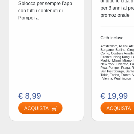
di tutte le città 
Sblocca per sempre l'app
per 3 anni al pr
con tutti i contenuti di
promozionale
Pompei a
Città incluse
Amsterdam, Assisi, Ate
Bergamo, Berlino, Cinq
Como, Costiera Amalfit
Firenze, Hong Kong, L
Madrid, Miami, Milano,
New York, Palermo, Par
Pisa, Pompei, Praga, 
San Pietroburgo, Santor
Tokio, Torino, Trento, 
, Vienna, Washington
€ 8,99
€ 19,99
ACQUISTA
ACQUISTA