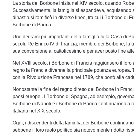
La storia dei Borbone inizia nel XIV secolo, quando Rober
Successivamente, la famiglia si espandeva, acquisendo se
dinastia si ramificò in diverse linee, tra cui i Borbone di 
Borbone di Parma.
Uno dei rami più importanti della famiglia fu la Casa di B
secoli. Re Enrico IV di Francia, membro dei Borbone, fu un
sua conversione al cattolicesimo e per aver posto fine alle
Nel XVIII secolo, i Borbone di Francia raggiunsero il loro a
regno la Francia divenne la principale potenza europea. 
con la Rivoluzione Francese nel 1789, che portò alla cadut
Nonostante la fine del regno diretto dei Borbone in Francia
paesi europei. I Borbone di Spagna, ad esempio, governa
Borbone di Napoli e i Borbone di Parma continuarono a regna
italiana nel XIX secolo.
Oggi, i discendenti della famiglia dei Borbone continuano
sebbene il loro ruolo politico sia notevolmente ridotto rispe