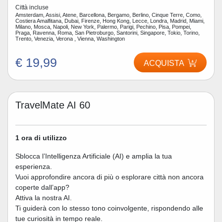
Città incluse
Amsterdam, Assisi, Atene, Barcellona, Bergamo, Berlino, Cinque Terre, Como,
Costiera Amalfitana, Dubai, Firenze, Hong Kong, Lecce, Londra, Madrid, Miami,
Milano, Mosca, Napoli, New York, Palermo, Parigi, Pechino, Pisa, Pompei,
Praga, Ravenna, Roma, San Pietroburgo, Santorini, Singapore, Tokio, Torino,
Trento, Venezia, Verona , Vienna, Washington
€ 19,99
ACQUISTA
TravelMate AI 60
1 ora di utilizzo
Sblocca l’Intelligenza Artificiale (AI) e amplia la tua
esperienza.
Vuoi approfondire ancora di più o esplorare città non ancora
coperte dall’app?
Attiva la nostra AI.
Ti guiderà con lo stesso tono coinvolgente, rispondendo alle
tue curiosità in tempo reale.