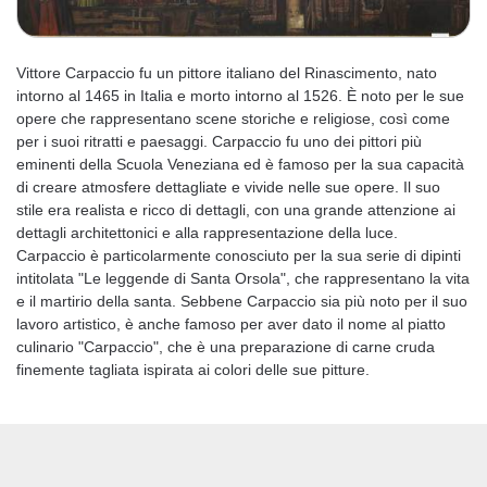
Vittore Carpaccio fu un pittore italiano del Rinascimento, nato
intorno al 1465 in Italia e morto intorno al 1526. È noto per le sue
opere che rappresentano scene storiche e religiose, così come
per i suoi ritratti e paesaggi. Carpaccio fu uno dei pittori più
eminenti della Scuola Veneziana ed è famoso per la sua capacità
di creare atmosfere dettagliate e vivide nelle sue opere. Il suo
stile era realista e ricco di dettagli, con una grande attenzione ai
dettagli architettonici e alla rappresentazione della luce.
Carpaccio è particolarmente conosciuto per la sua serie di dipinti
intitolata "Le leggende di Santa Orsola", che rappresentano la vita
e il martirio della santa. Sebbene Carpaccio sia più noto per il suo
lavoro artistico, è anche famoso per aver dato il nome al piatto
culinario "Carpaccio", che è una preparazione di carne cruda
finemente tagliata ispirata ai colori delle sue pitture.