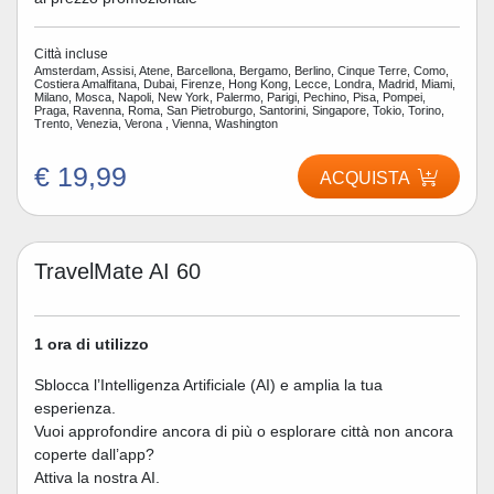
Città incluse
Amsterdam, Assisi, Atene, Barcellona, Bergamo, Berlino, Cinque Terre, Como,
Costiera Amalfitana, Dubai, Firenze, Hong Kong, Lecce, Londra, Madrid, Miami,
Milano, Mosca, Napoli, New York, Palermo, Parigi, Pechino, Pisa, Pompei,
Praga, Ravenna, Roma, San Pietroburgo, Santorini, Singapore, Tokio, Torino,
Trento, Venezia, Verona , Vienna, Washington
€ 19,99
ACQUISTA
TravelMate AI 60
1 ora di utilizzo
Sblocca l’Intelligenza Artificiale (AI) e amplia la tua
esperienza.
Vuoi approfondire ancora di più o esplorare città non ancora
coperte dall’app?
Attiva la nostra AI.