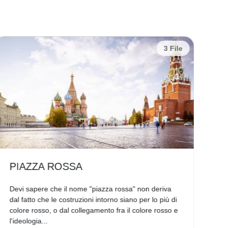
3 File
PIAZZA ROSSA
S
Devi sapere che il nome "piazza rossa" non deriva
Cap
dal fatto che le costruzioni intorno siano per lo più di
non
colore rosso, o dal collegamento fra il colore rosso e
com
l'ideologia...
tor