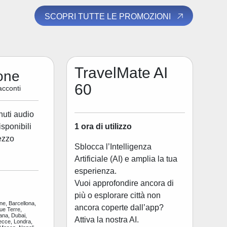
SCOPRI TUTTE LE PROMOZIONI
TravelMate AI
one
60
acconti
nuti audio
1 ora di utilizzo
disponibili
ezzo
Sblocca l’Intelligenza
Artificiale (AI) e amplia la tua
esperienza.
Vuoi approfondire ancora di
più o esplorare città non
ne, Barcellona,
ancora coperte dall’app?
ue Terre,
ana, Dubai,
Attiva la nostra AI.
ecce, Londra,