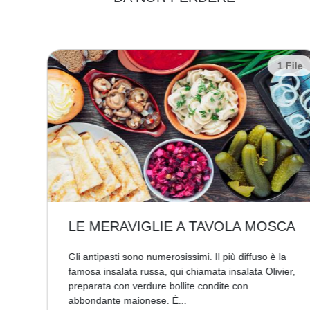
 File
1 File
LE MERAVIGLIE A TAVOLA MOSCA
Gli antipasti sono numerosissimi. Il più diffuso è la
famosa insalata russa, qui chiamata insalata Olivier,
a è
preparata con verdure bollite condite con
abbondante maionese. È...