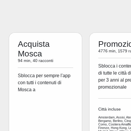
Acquista
Promozi
4776 min, 1579 r
Mosca
94 min, 40 racconti
Sblocca i conte
di tutte le città 
Sblocca per sempre l'app
per 3 anni al pr
con tutti i contenuti di
promozionale
Mosca a
Città incluse
Amsterdam, Assisi, Ate
Bergamo, Berlino, Cinq
Como, Costiera Amalfit
Firenze, Hong Kong, L