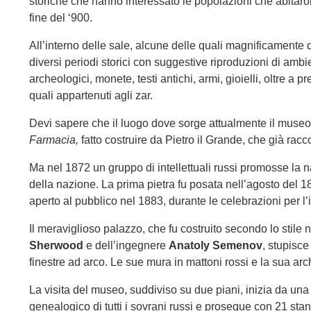
storiche che hanno interessato le popolazioni che abitarono
fine del ‘900.
All’interno delle sale, alcune delle quali magnificamente de
diversi periodi storici con suggestive riproduzioni di ambien
archeologici, monete, testi antichi, armi, gioielli, oltre a p
quali appartenuti agli zar.
Devi sapere che il luogo dove sorge attualmente il mus
Farmacia,
fatto costruire da Pietro il Grande, che già racco
Ma nel 1872 un gruppo di intellettuali russi promosse la n
della nazione. La prima pietra fu posata nell’agosto del 
aperto al pubblico nel 1883, durante le celebrazioni per l
Il meraviglioso palazzo, che fu costruito secondo lo stile 
Sherwood
e dell’ingegnere
Anatoly Semenov
, stupisce
finestre ad arco. Le sue mura in mattoni rossi e la sua arch
La visita del museo, suddiviso su due piani, inizia da un
genealogico di tutti i sovrani russi e prosegue con 21 stanz