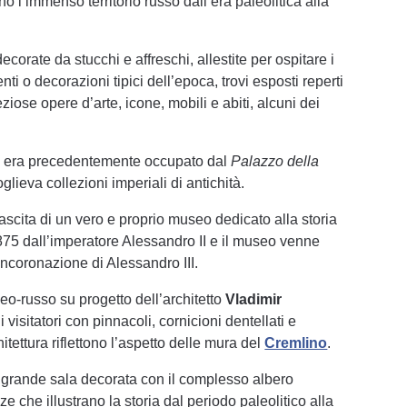
 l’immenso territorio russo dall’era paleolitica alla
corate da stucchi e affreschi, allestite per ospitare i
ti o decorazioni tipici dell’epoca, trovi esposti reperti
reziose opere d’arte, icone, mobili e abiti, alcuni dei
eo era precedentemente occupato dal
Palazzo della
glieva collezioni imperiali di antichità.
ascita di un vero e proprio museo dedicato alla storia
1875 dall’imperatore Alessandro II e il museo venne
’incoronazione di Alessandro III.
neo-russo su progetto dell’architetto
Vladimir
 i visitatori con pinnacoli, cornicioni dentellati e
itettura riflettono l’aspetto delle mura del
Cremlino
.
a grande sala decorata con il complesso albero
e che illustrano la storia dal periodo paleolitico alla