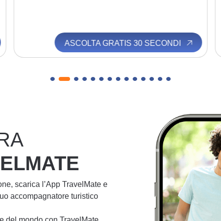
ASCOLTA GRATIS 30 SECONDI
RA
VELMATE
ione, scarica l’App TravelMate e
 tuo accompagnatore turistico
lie del mondo con TravelMate.