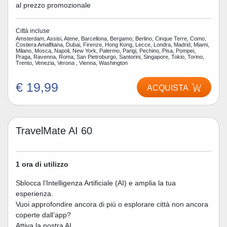
al prezzo promozionale
Città incluse
Amsterdam, Assisi, Atene, Barcellona, Bergamo, Berlino, Cinque Terre, Como,
Costiera Amalfitana, Dubai, Firenze, Hong Kong, Lecce, Londra, Madrid, Miami,
Milano, Mosca, Napoli, New York, Palermo, Parigi, Pechino, Pisa, Pompei,
Praga, Ravenna, Roma, San Pietroburgo, Santorini, Singapore, Tokio, Torino,
Trento, Venezia, Verona , Vienna, Washington
€ 19,99
ACQUISTA
TravelMate AI 60
1 ora di utilizzo
Sblocca l’Intelligenza Artificiale (AI) e amplia la tua
esperienza.
Vuoi approfondire ancora di più o esplorare città non ancora
coperte dall’app?
Attiva la nostra AI.