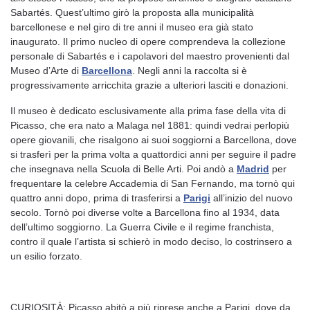
Sabartés. Quest’ultimo girò la proposta alla municipalità
barcellonese e nel giro di tre anni il museo era già stato
inaugurato. Il primo nucleo di opere comprendeva la collezione
personale di Sabartés e i capolavori del maestro provenienti dal
Museo d’Arte di
Barcellona
. Negli anni la raccolta si è
progressivamente arricchita grazie a ulteriori lasciti e donazioni.
Il museo è dedicato esclusivamente alla prima fase della vita di
Picasso, che era nato a Malaga nel 1881: quindi vedrai perlopiù
opere giovanili, che risalgono ai suoi soggiorni a Barcellona, dove
si trasferì per la prima volta a quattordici anni per seguire il padre
che insegnava nella Scuola di Belle Arti. Poi andò a
Madrid
per
frequentare la celebre Accademia di San Fernando, ma tornò qui
quattro anni dopo, prima di trasferirsi a
Parigi
all’inizio del nuovo
secolo. Tornò poi diverse volte a Barcellona fino al 1934, data
dell’ultimo soggiorno. La Guerra Civile e il regime franchista,
contro il quale l’artista si schierò in modo deciso, lo costrinsero a
un esilio forzato.
CURIOSITÀ: Picasso abitò a più riprese anche a Parigi, dove da